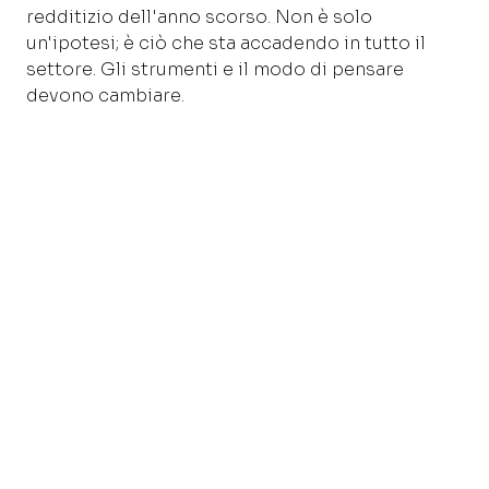
redditizio dell'anno scorso. Non è solo
un'ipotesi; è ciò che sta accadendo in tutto il
settore. Gli strumenti e il modo di pensare
devono cambiare.
Il primo passo: andare oltre il
RevPAR e verso la performance
complessiva.
Quando il RevPAR è stato inventato 25 anni fa, i
costi del personale erano stabili e la
distribuzione era più semplice. Le cose sono
cambiate. Oggi puoi migliorare il tuo RevPAR e
allo stesso tempo perdere dal punto di vista del
profitto, a causa di fattori che il RevPAR
semplicemente non misura. Ecco perché il
principio fondamentale della performance
engineering è dare priorità al quadro completo