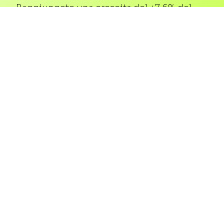
Raggiungete una crescita del +7,6% del
TrevPOR in soli 6 mesi, con un aumento
del RevPAR del +6% nel primo anno e un
ulteriore guadagno del +10% con il passare
del tempo.
SCOPRI IL TUO ROI
Le risposte che vi
servono, alla velocità
che vi serve.