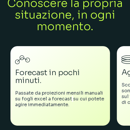
Conoscere la propria
situazione, in ogni
momento.
Ag
Forecast in pochi
minuti.
Sco
son
Passate da proiezioni mensili manuali
sul
su fogli excel a forecast
su cui potete
di 
agire immediatamente.