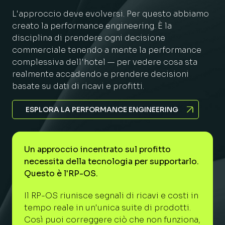
L'approccio deve evolversi. Per questo abbiamo
creato la performance engineering. È la
disciplina di prendere ogni decisione
commerciale tenendo a mente la performance
complessiva dell'hotel — per vedere cosa sta
realmente accadendo e prendere decisioni
basate su dati di ricavi e profitti.
ESPLORA LA PERFORMANCE ENGINEERING
Un approccio incentrato sul profitto
necessita della tecnologia per supportarlo.
Questo è l'RP-OS.
Il RP-OS riunisce segnali di ricavi e costi in
tempo reale in un'unica suite di prodotti.
Così puoi correggere ciò che non funziona,