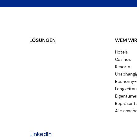
LÖSUNGEN
WEM WIR
Hotels
Casinos
Resorts
Unabhängi
Economy- 
Langzeitau
Eigentümer
Repräsenta
Alle anseh
LinkedIn