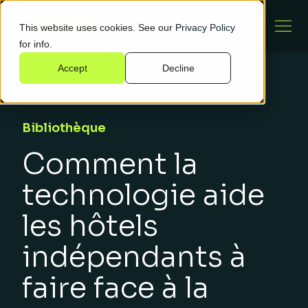
This website uses cookies. See our
Privacy Policy
for info.
Accept
Decline
Bibliothèque
Comment la
technologie aide
les hôtels
indépendants à
faire face à la