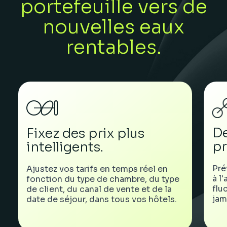
portefeuille vers de
nouvelles eaux
rentables.
De
Fixez des prix plus
pr
intelligents.
Pré
Ajustez vos tarifs en temps réel en
à l
fonction du type de chambre, du type
flu
de client, du canal de vente et de la
jam
date de séjour, dans tous vos hôtels.