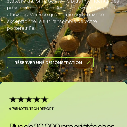
système qui offre des tarifs plus intelligents, des
prévisions plus précises et des workflows plus
efficaces. Voilà ce qu’est une performance
exceptionnelle sur l’ensemble de votre
portefeuille.
RÉSERVER UNE DÉMONSTRATION
4.7/5
HOTEL TECH REPORT
Plus de 20 000 propriétés dans