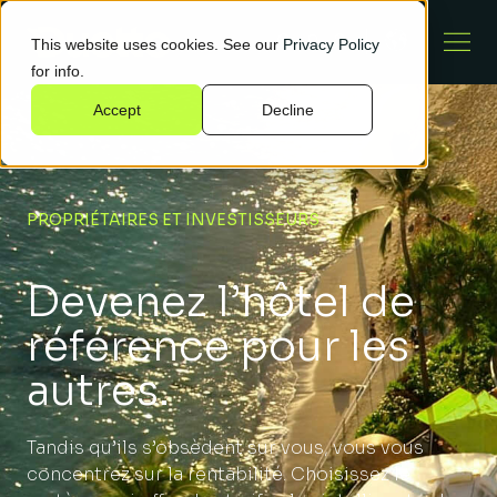
This website uses cookies. See our
Privacy Policy
for info.
Accept
Decline
PROPRIÉTAIRES ET INVESTISSEURS
Devenez l’hôtel de
référence pour les
autres.
Tandis qu’ils s’obsèdent sur vous, vous vous
concentrez sur la rentabilité. Choisissez le