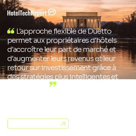
L'approche flexible de Duetto
permet aux propriétaires d'hôtels
d'accroître leur part de marché et
d'augmenter leurs revenus et leur
retour sur investissement grâce à
des stratégies plus intelligentes et
optimisées.
Boutique Hotel
- Bethesda
, Maryland
HISTOIRES DE RÉUSSITE