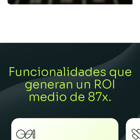
Funcionalidades que
generan un ROI
medio de 87x.