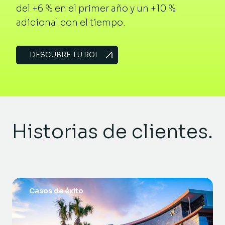
del +6 % en el primer año y un +10 %
adicional con el tiempo.
DESCUBRE TU ROI
Historias de clientes.
Casos de éxito