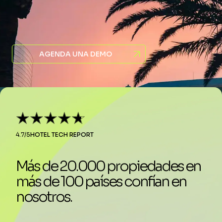
AGENDA UNA DEMO
4.7/5
HOTEL TECH REPORT
Más de 20.000 propiedades en
más de 100 países confían en
nosotros.