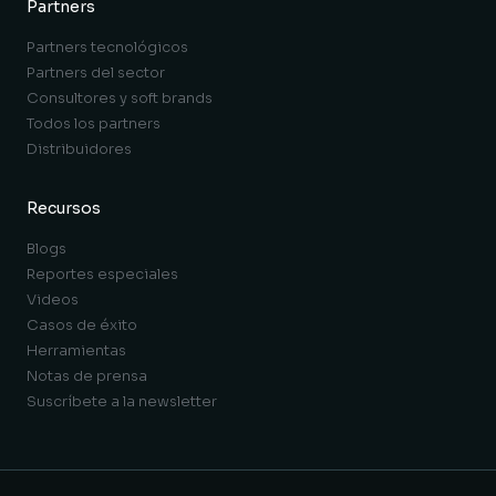
Partners
Partners tecnológicos
Partners del sector
Consultores y soft brands
Todos los partners
Distribuidores
Recursos
Blogs
Reportes especiales
Videos
Casos de éxito
Herramientas
Notas de prensa
Suscríbete a la newsletter