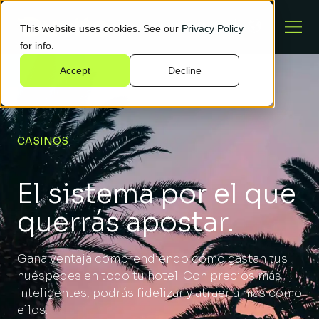
This website uses cookies. See our
Privacy Policy
for info.
Accept
Decline
CASINOS
El sistema por el que
querrás apostar.
Gana ventaja comprendiendo cómo gastan tus
huéspedes en todo tu hotel. Con precios más
inteligentes, podrás fidelizar y atraer a más como
ellos.