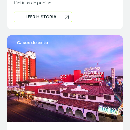
tácticas de pricing.
LEER HISTORIA
Casos de éxito