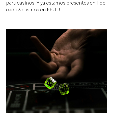
para casinos. Y ya estamos presentes en 1 de
cada 3 casinos en EEUU.