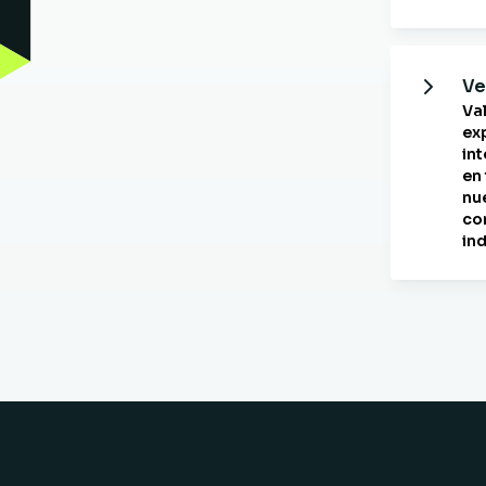
Ve
Va
ex
in
en
nu
co
ind