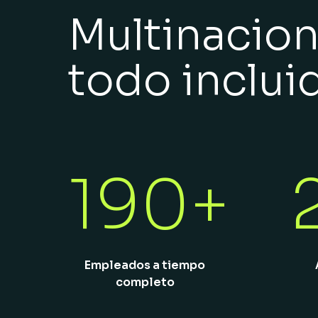
Multinaciona
todo inclui
190+
Empleados a tiempo
completo