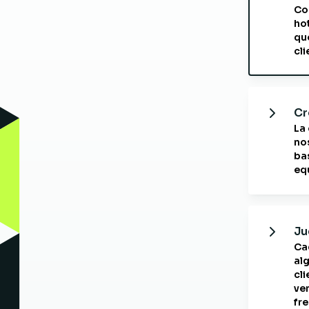
Co
ho
qu
cl
Cr
La
nos
ba
eq
Ju
Ca
al
cl
ve
fre