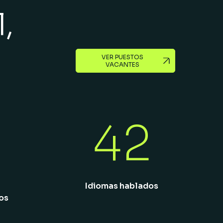
,
VER PUESTOS
VACANTES
42
Idiomas hablados
os