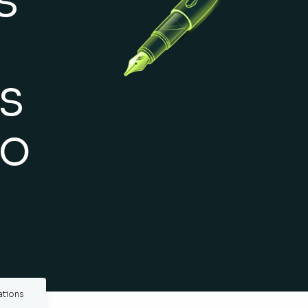
s
do
ations