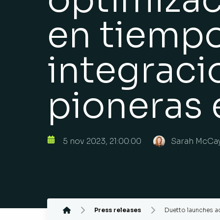
en tiempo
integraci
pioneras 
5 nov 2023, 21:00:00
Sarah McCay
Press releases
Duetto launches ad