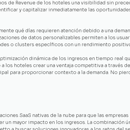
s de Revenue de los hoteles una visibilidad sin prec
entificar y capitalizar inmediatamente las oportunidad
ente qué días requieren atención debido a una demand
izaciones de datos personalizables permiten a los usua
ades o clusters específicos con un rendimiento positivo
timización dinámica de los ingresos en tiempo real 
 a los hoteles crear una ventaja competitiva a través 
ipal para proporcionar contexto a la demanda. No pier
aciones SaaS nativas de la nube para que las empresas
r un mayor impacto en los ingresos. La combinación ún
etto a buscar soluciones innovadoras a los retos del se