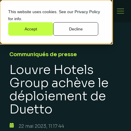
This website uses cookies. See our
Privacy Policy
for info.
Accept
Decline
Communiqués de presse
Louvre Hotels
Group achève le
déploiement de
Duetto
22 mai 2023, 11:17:44