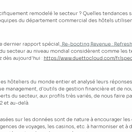
fiquement remodelé le secteur ? Quelles tendances son
s équipes du département commercial des hôtels utilise
e dernier rapport spécial,
Re-booting Revenue : Refresh
du secteur au niveau mondial considèrent comme les t
z dès aujourd'hui :
https://www.duettocloud.com/fr/spe
 hôteliers du monde entier et analysé leurs réponses 
nue management, d'outils de gestion financière et de n
ts du secteur, aux profils très variés, de nous faire p
 et au-delà.
asées sur les données sont de nature à encourager les 
gences de voyages, les casinos, etc. à harmoniser et à d