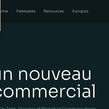
forme
Partenaires
Ressources
À propos
un nouveau
commercial
ay Tams, Director of Marketing Communications