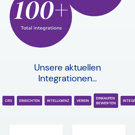
Unsere aktuellen
Integrationen...
EINKAUFEN
CRS
EINSICHTEN
INTELLIGENZ
VEREIN
INTEG
BEWERTEN